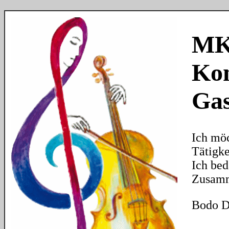
MKG
Kon
Gas
Ich möc
Tätigke
Ich bed
Zusamm
Bodo D